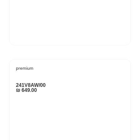
premium
241V8AW/00
₪
649.00