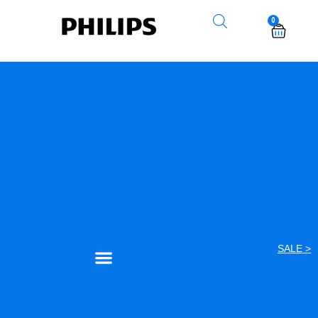
0
< SALE