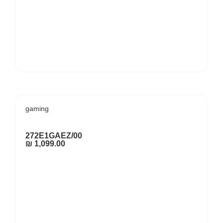
gaming
272E1GAEZ/00
₪
1,099.00