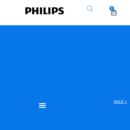
0
< SALE