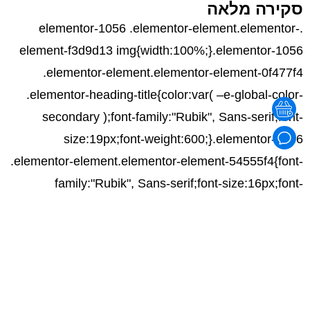
סקירה מלאה
.elementor-1056 .elementor-element.elementor-
element-f3d9d13 img{width:100%;}.elementor-1056
.elementor-element.elementor-element-0f477f4
.elementor-heading-title{color:var( –e-global-color-
secondary );font-family:"Rubik", Sans-serif;font-
size:19px;font-weight:600;}.elementor-1056
.elementor-element.elementor-element-54555f4{font-
family:"Rubik", Sans-serif;font-size:16px;font-
weight:400;letter-spacing:-0.6px;}
מפרט טכני