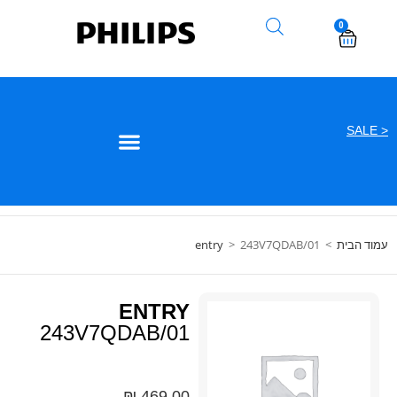
0
< SALE
עמוד הבית
>
243V7QDAB/01
>
entry
ENTRY
243V7QDAB/01
₪
469.00